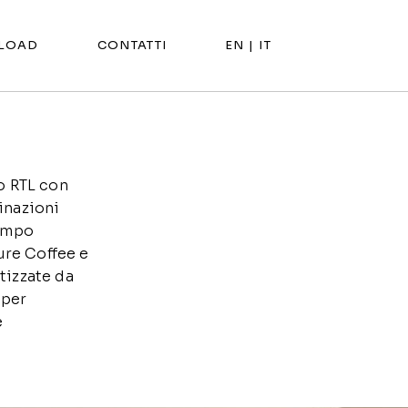
LOAD
CONTATTI
EN |
IT
o RTL con
inazioni
tempo
ture Coffee e
tizzate da
 per
e