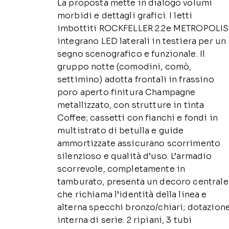
La proposta mette in dialogo volumi
morbidi e dettagli grafici. I letti
imbottiti ROCKFELLER 2.2e METROPOLIS
integrano LED laterali in testiera per un
segno scenografico e funzionale. Il
gruppo notte (comodini, comò,
settimino) adotta frontali in frassino
poro aperto finitura Champagne
metallizzato, con strutture in tinta
Coffee; cassetti con fianchi e fondi in
multistrato di betulla e guide
ammortizzate assicurano scorrimento
silenzioso e qualità d’uso. L’armadio
scorrevole, completamente in
tamburato, presenta un decoro centrale
che richiama l’identità della linea e
alterna specchi bronzo/chiari; dotazion
interna di serie: 2 ripiani, 3 tubi