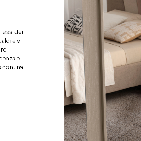
flessi dei
calore e
ere
ndenza e
o con una