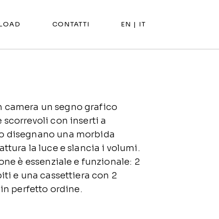
LOAD
CONTATTI
EN |
IT
n camera un segno grafico
 scorrevoli con inserti a
zo disegnano una morbida
ttura la luce e slancia i volumi.
ione è essenziale e funzionale: 2
iti e una cassettiera con 2
 in perfetto ordine.