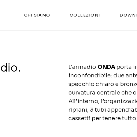
CHI SIAMO
COLLEZIONI
DOWN
dio.
L’armadio
ONDA
porta i
inconfondibile: due ante
specchio chiaro e bron
curvatura centrale che ca
All’interno, l’organizzaz
ripiani, 3 tubi appendiab
cassetti per tenere tutto