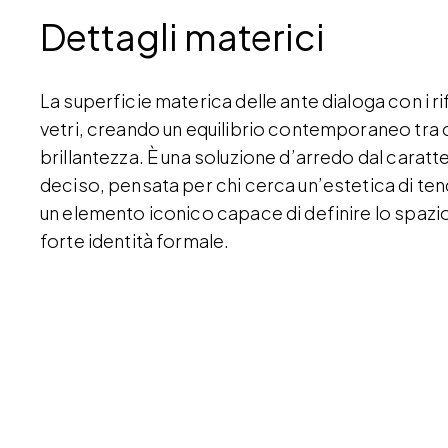
Dettagli materici
La superficie materica delle ante dialoga con i ri
vetri, creando un equilibrio contemporaneo tra 
brillantezza. È una soluzione d’arredo dal caratt
deciso, pensata per chi cerca un’estetica di te
un elemento iconico capace di definire lo spazi
forte identità formale.