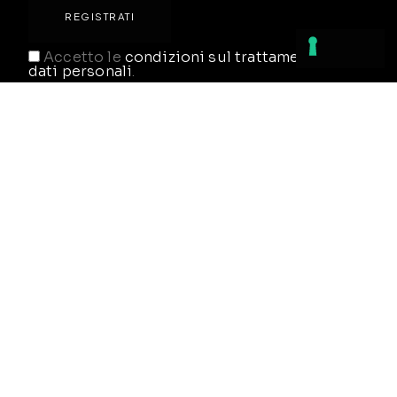
Accetto le
condizioni sul trattamento dei
dati personali
.
RTL Mobili s.r.l.
Via della Produzione 76/78
61025, Chiusa di Gienestreto
Pesaro, Italia
tel (+39) 0721 481144
tel (+39) 0721 481145
fax (+39) 0721 481011
info@rtlmobili.com