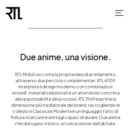
Due anime, una visione.
RTL Mobili racconta la propria idea di arredamento
attraverso due percorsi complementari. RTL 61100
interpreta il design moderno con combinazioni
versatili, materiali selezionati e un’attenzione concreta
alla responsabilità dei processi. RTL 1969 esprime la
dimensione più tradizionale del brand, raccogliendo le
collezioni Classica e Moderna in un linguaggio fatto di
finiture ricercate e dettagli capaci di durare. Due anime
che dialogano tra loro, un’unica visione dell’abitare.